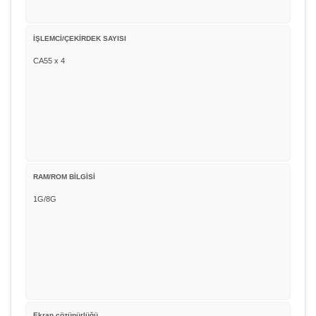
İŞLEMCİ/ÇEKİRDEK SAYISI
CA55 x 4
RAM/ROM BİLGİSİ
1G/8G
Ekran çözünürlüğü