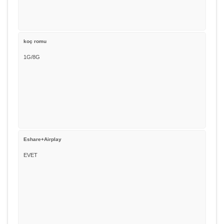
koç romu
1G/8G
Eshare+Airplay
EVET