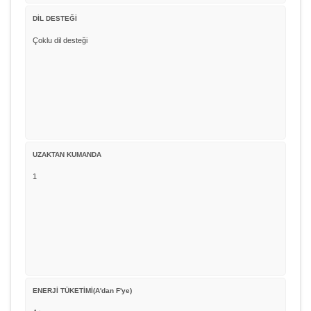
DİL DESTEĞİ
Çoklu dil desteği
UZAKTAN KUMANDA
1
ENERJİ TÜKETİMİ(A'dan F'ye)