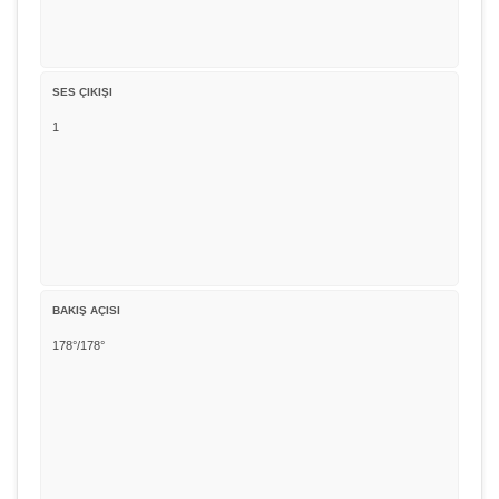
SES ÇIKIŞI
1
BAKIŞ AÇISI
178°/178°