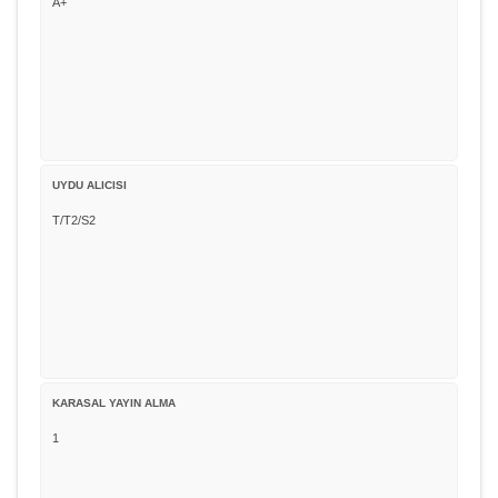
A+
UYDU ALICISI
T/T2/S2
KARASAL YAYIN ALMA
1