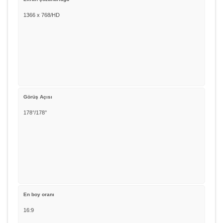
1366 x 768/HD
Görüş Açısı
178°/178°
En boy oranı
16:9