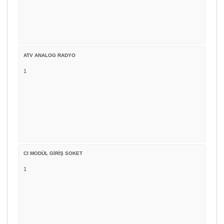
ATV ANALOG RADYO
1
CI MODÜL GİRİŞ SOKET
1