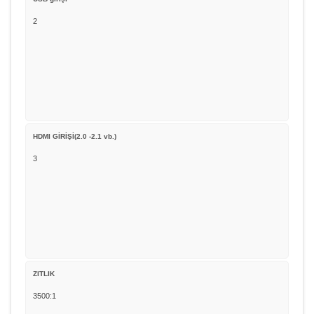
2
HDMI GİRİŞİ(2.0 -2.1 vb.)
3
ZITLIK
3500:1