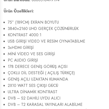
Ürün Özellikleri:
75” (189CM) EKRAN BOYUTU
3840×2160 UHD GERÇEK ÇÖZÜNÜRLÜK
KONTRAST 4000:1
USB GİRİŞİ VİDEO VE RESİM OYNATABİLME
3xHDMI GİRİŞİ
MİNİ VİDEO VE SES GİRİŞİ
PC AUDIO GİRİŞİ
178 DERECE GENİŞ GÖRÜŞ AÇISI
ÇOKLU DİL DESTEĞİ ( AÇILIŞ TÜRKÇE)
GENİŞ AÇILI UZAKTAN KUMANDA
2X10 WATT SES ÇIKIŞI GÜCÜ
ULTRA DİNAMİK KONTRAST
DVB – S2 DAHİLİ UYDU ALICI
DVB – T2 KARASAL YAYINLARI ALABİLME