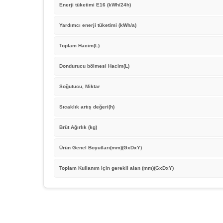
Enerji tüketimi E16 (kWh/24h)
Yardımcı enerji tüketimi (kWh/a)
Toplam Hacim(L)
Dondurucu bölmesi Hacim(L)
Soğutucu, Miktar
Sıcaklık artış değeri(h)
Brüt Ağırlık (kg)
Ürün Genel Boyutları(mm)(GxDxY)
Toplam Kullanım için gerekli alan (mm)(GxDxY)