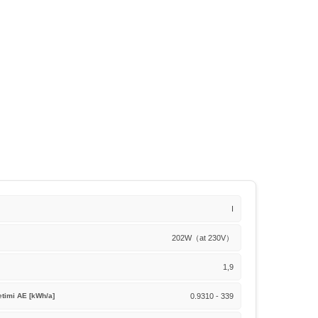
I
202W（at 230V）
1,9
ketimi AE [kWh/a]
0.9310 - 339