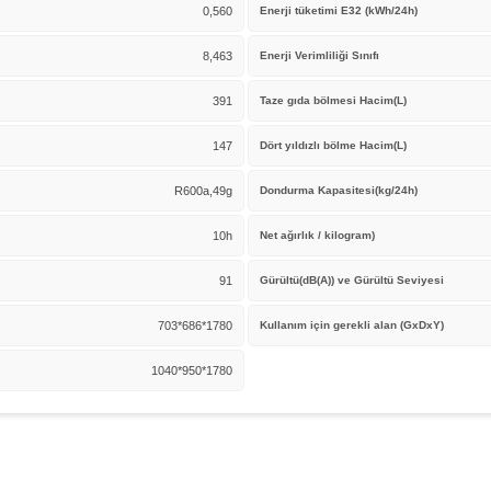
0,560
Enerji tüketimi E32 (kWh/24h)
8,463
Enerji Verimliliği Sınıfı
391
Taze gıda bölmesi Hacim(L)
147
Dört yıldızlı bölme Hacim(L)
R600a,49g
Dondurma Kapasitesi(kg/24h)
10h
Net ağırlık / kilogram)
91
Gürültü(dB(A)) ve Gürültü Seviyesi
703*686*1780
Kullanım için gerekli alan (GxDxY)
1040*950*1780