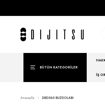
HAKK
BÜTÜN KATEGORILER
İŞ O
Anasayfa
DBD560 BUZDOLABI