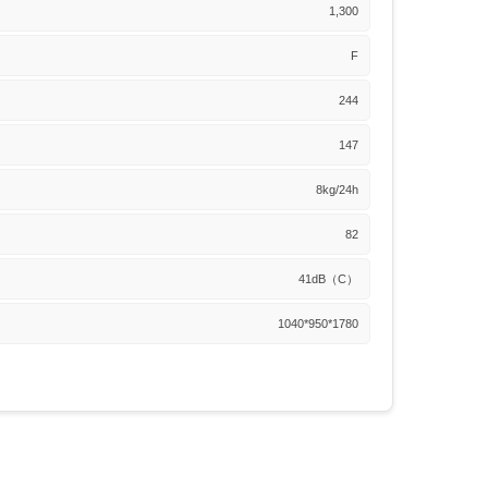
1,300
F
244
147
8kg/24h
82
41dB（C）
1040*950*1780