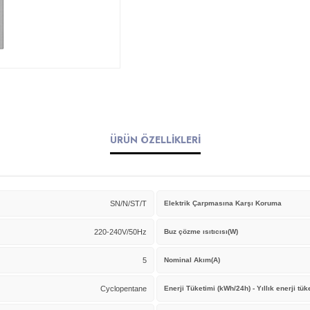
ÜRÜN ÖZELLİKLERİ
SN/N/ST/T
Elektrik Çarpmasına Karşı Koruma
220-240V/50Hz
Buz çözme ısıtıcısı(W)
5
Nominal Akım(A)
Cyclopentane
Enerji Tüketimi (kWh/24h) - Yıllık enerji tü