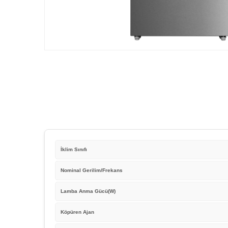
İklim Sınıfı
Nominal Gerilim/Frekans
Lamba Anma Gücü(W)
Köpüren Ajan