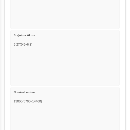
Soğutma Akımı
5.27(0.5~6.9)
Nominal ısıtma
13000(3700~14400)