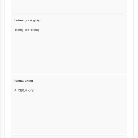
Isıtma gücü girişi
1088(100~1680)
Isıtma akımı
4.73(0.4~6.9)