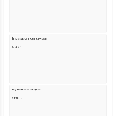
İç Mekan Ses Güç Seviyesi
55dB(A)
Dış Ünite ses seviyesi
63dB(A)