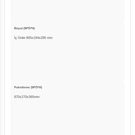
Boyut (W*D*H)
İç Ünite 805x194x285 mm
Paketleme (W*D*H)
870x270x365mm