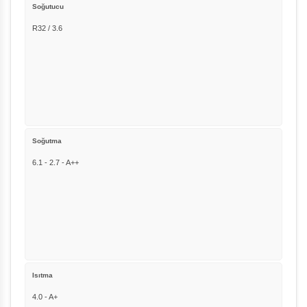
Soğutucu
R32 / 3.6
Soğutma
6.1 - 2.7 - A++
Isıtma
4.0 - A+