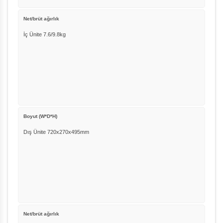
Net/brüt ağırlık
İç Ünite 7.6/9.8kg
Boyut (W*D*H)
Dış Ünite 720x270x495mm
Net/brüt ağırlık