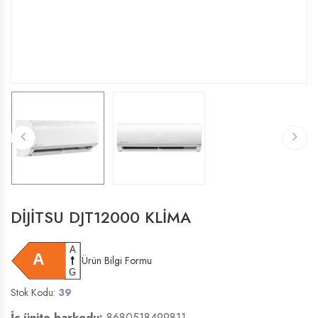
DİJİTSU DJT12000 KLİMA
Ürün Bilgi Formu
Stok Kodu:
39
İç ünite barkodu:
8680518499811