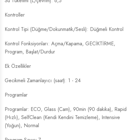
Su Tüketimi (L/çevrim): 6,5
Kontroller
Kontrol Tipi (Düğme/Dokunmatik/Sesli): Düğmeli Kontrol
Kontrol Fonksiyonları: Açma/Kapama, GECİKTİRME,
Program, Başlat/Durdur
Ek Özellikler
Gecikmeli Zamanlayıcı (saat): 1 - 24
Programlar
Programlar: ECO, Glass (Cam), 90min (90 dakika), Rapid
(Hızlı), SelfClean (Kendi Kendini Temizleme), Intensive
(Yoğun), Normal
Program Sayısı 7